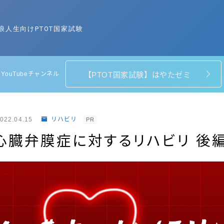
浪人生向けPTOT国家試験
YouTubeチャンネル
【PTOT国家試験】はやたゼミ
リハビリ
022.04.15
リハビリ
PR
国家試験対策
】心臓弁膜症に対するリハビリ 後
栄養
ピラティス