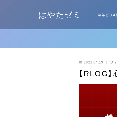
はやたゼミ
学年ビリ&
2022.04.13
2
【RLOG