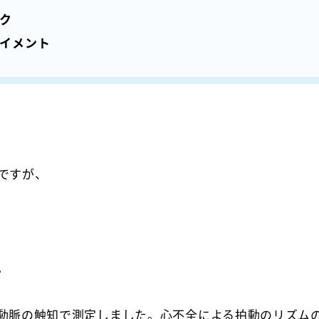
ク
イメント
ですが、
。
動脈の触知で測定しました。心不全による拍動のリズム