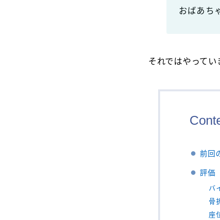
おばあち
それではやってい
Cont
前回
評価
バ
骨
座