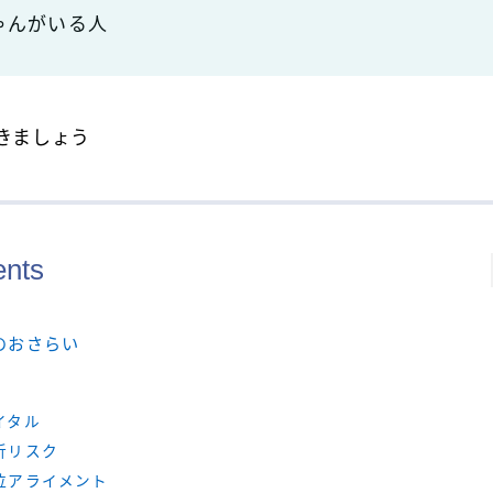
ゃんがいる人
きましょう
ents
のおさらい
イタル
折リスク
位アライメント