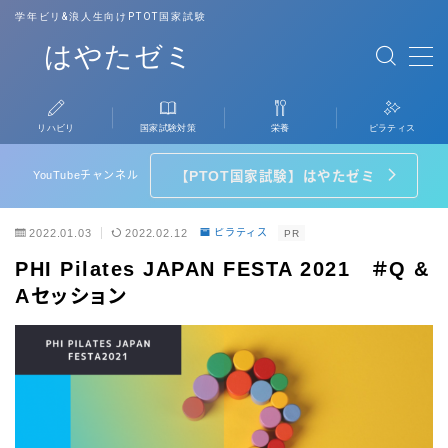
学年ビリ&浪人生向けPTOT国家試験
はやたゼミ
MENU
リハビリ
国家試験対策
栄養
ピラティス
リハビリ
YouTubeチャンネル
【PTOT国家試験】はやたゼミ
国家試験対策
2022.01.03
2022.02.12
ピラティス
PR
栄養
PHI Pilates JAPAN FESTA 2021 ＃Q &
Aセッション
ピラティス