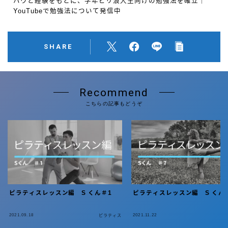
ハウと経験をもとに、学年ビリ浪人生向けの勉強法を確立｜
YouTubeで勉強法について発信中
SHARE
Recommend
こちらの記事もどうぞ
ピラティスレッスン編 S くん＃1
ピラティスレッスン編 S くん
2021.09.18
2021.11.22
ピラティス
ピ